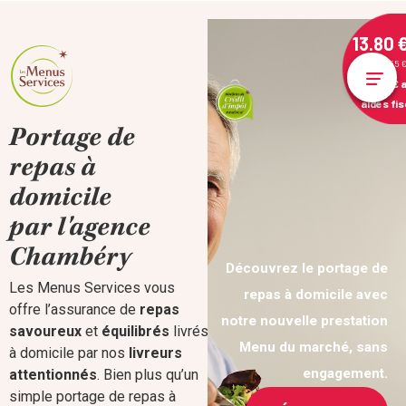
13.80 
(12.55 
9.99 €
a
aides fi
Portage de
repas à
domicile
par l'agence
Chambéry
Découvrez le portage de
Les Menus Services vous
repas à
domicile avec
offre l’assurance de
repas
notre nouvelle prestation
savoureux
et
équilibrés
livrés
Menu du marché, sans
à domicile par nos
livreurs
engagement.
attentionnés
. Bien plus qu’un
simple portage de repas à