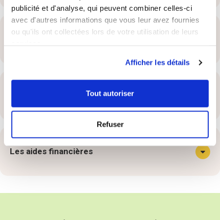
publicité et d'analyse, qui peuvent combiner celles-ci
avec d'autres informations que vous leur avez fournies
ou qu'ils ont collectées lors de votre utilisation de leurs
Les tarifs de la Gamme Gourmet
services.
Afficher les détails
Tout autoriser
Une agence à votre disposition
Refuser
Les aides financières