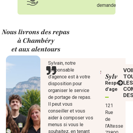
demande
Nous livrons des repas
à Chambéry
et aux alentours
Sylvain, notre
VOI
responsable
Sylvain,
TO
d’agence est à votre
LE
Responsabl
disposition pour
CO
d’agence
organiser le service
DE
de portage de repas.
Il peut vous
121
conseiller et vous
Rue
aider à composer vos
de
menus si vous le
l’Altesse
souhaitez, en tenant
73800