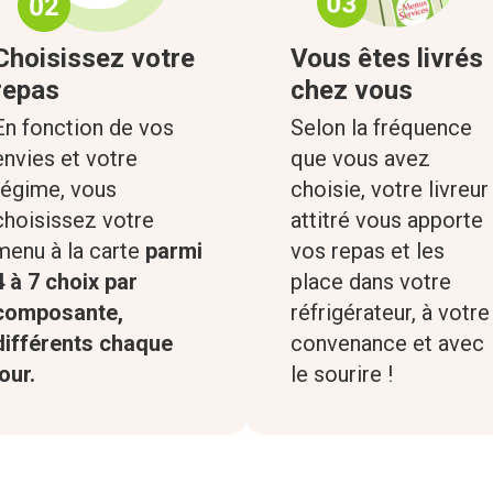
Choisissez votre
Vous êtes livrés
repas
chez vous
En fonction de vos
Selon la fréquence
envies et votre
que vous avez
régime, vous
choisie, votre livreur
choisissez votre
attitré vous apporte
menu à la carte
parmi
vos repas et les
4 à 7 choix par
place dans votre
composante,
réfrigérateur, à votre
différents chaque
convenance et avec
jour.
le sourire !