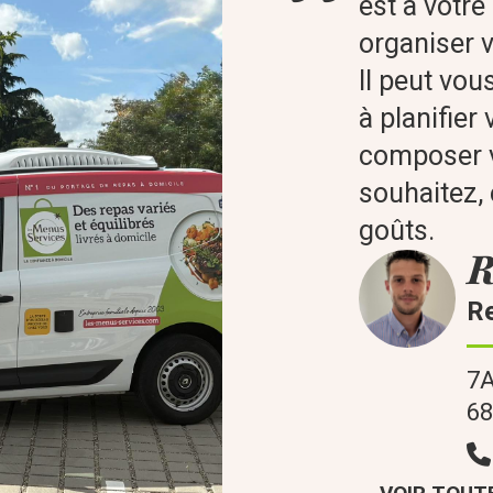
est à votre
organiser v
Il peut vou
à planifier
composer v
souhaitez,
goûts.
R
R
7A
6