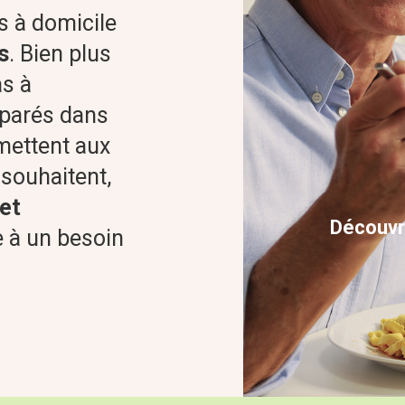
s à domicile
s
. Bien plus
as à
éparés dans
ettent aux
 souhaitent,
et
Découvr
 à un besoin