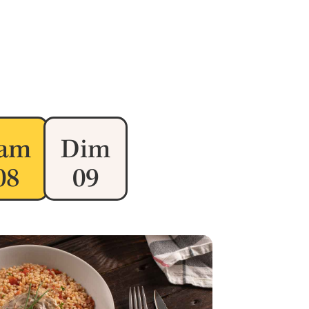
am
Dim
08
09