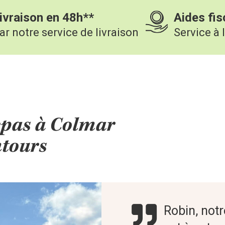
ivraison en 48h**
Aides fis
ar notre service de livraison
Service à 
epas à Colmar
ntours
Robin, not