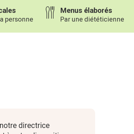
cales
Menus élaborés
la personne
Par une diététicienne
notre directrice