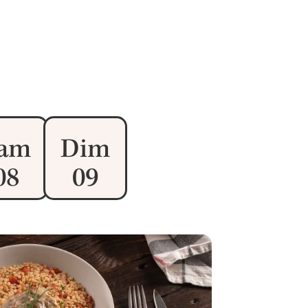
am
Dim
08
09