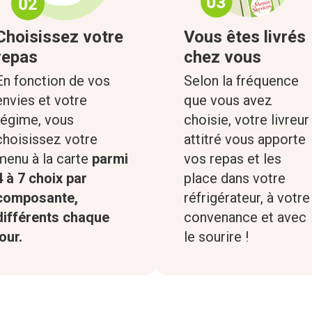
Choisissez votre
Vous êtes livrés
repas
chez vous
En fonction de vos
Selon la fréquence
envies et votre
que vous avez
régime, vous
choisie, votre livreur
choisissez votre
attitré vous apporte
menu à la carte
parmi
vos repas et les
4 à 7 choix par
place dans votre
composante,
réfrigérateur, à votre
différents chaque
convenance et avec
jour.
le sourire !