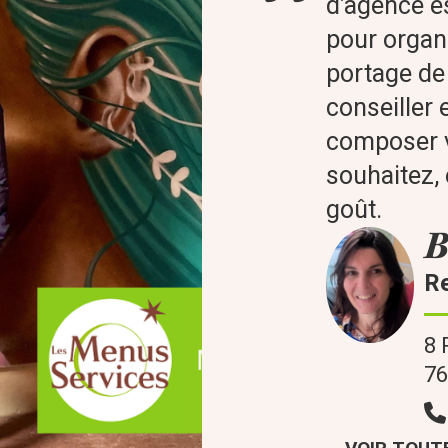
d’agence es
pour organi
portage de 
conseiller 
composer v
souhaitez,
goût.
B
R
8 
7