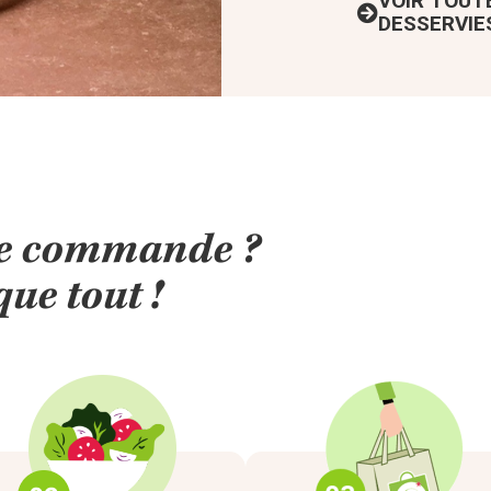
VOIR TOUT
DESSERVIE
ère commande ?
ue tout !