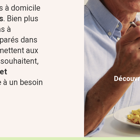
s à domicile
s
. Bien plus
as à
éparés dans
ettent aux
 souhaitent,
et
Découvr
 à un besoin