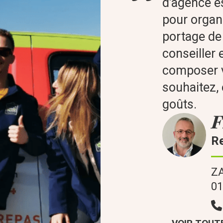
d’agence es
pour organi
portage de 
conseiller 
composer v
souhaitez,
goûts.
F
R
ZA
0