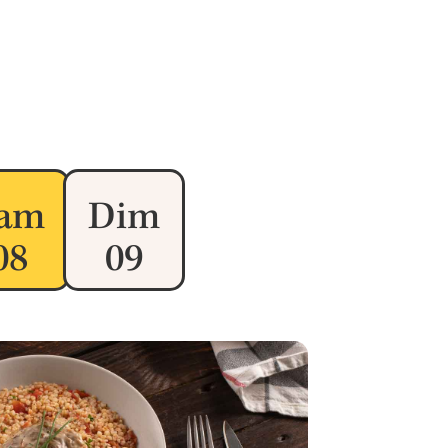
am
Dim
08
09