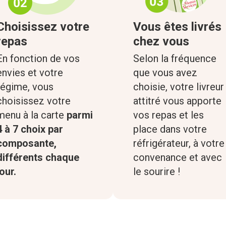
Choisissez votre
Vous êtes livrés
repas
chez vous
En fonction de vos
Selon la fréquence
envies et votre
que vous avez
régime, vous
choisie, votre livreur
choisissez votre
attitré vous apporte
menu à la carte
parmi
vos repas et les
4 à 7 choix par
place dans votre
composante,
réfrigérateur, à votre
différents chaque
convenance et avec
jour.
le sourire !