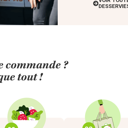
VOIR TOUT
DESSERVIE
ère commande ?
ue tout !