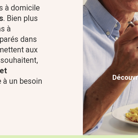
s à domicile
s
. Bien plus
as à
éparés dans
ettent aux
 souhaitent,
et
Découvr
 à un besoin