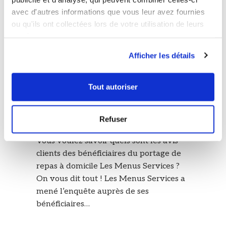
avec d'autres informations que vous leur avez fournies
ou qu'ils ont collectées lors de votre utilisation de leurs
services.
Afficher les détails
BLOG
Tout autoriser
Avis clients Les Menus Services –
Refuser
Enquête de satisfaction 2023
Vous voulez savoir quels sont les avis
clients des bénéficiaires du portage de
repas à domicile Les Menus Services ?
On vous dit tout ! Les Menus Services a
mené l’enquête auprès de ses
bénéficiaires…