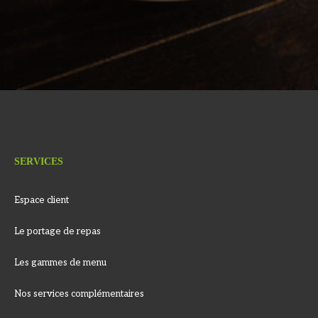
SERVICES
Espace client
Le portage de repas
Les gammes de menu
Nos services complémentaires