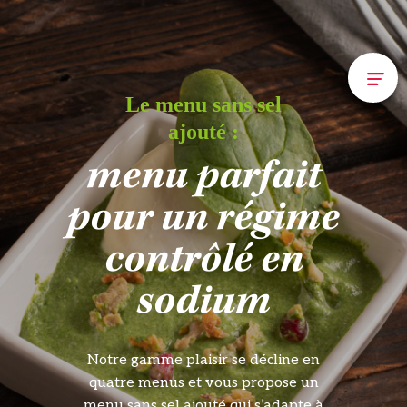
Le menu sans sel
ajouté :
menu parfait
pour un régime
contrôlé en
sodium
Notre gamme plaisir se décline en
quatre menus et vous propose un
menu sans sel ajouté qui s’adapte à