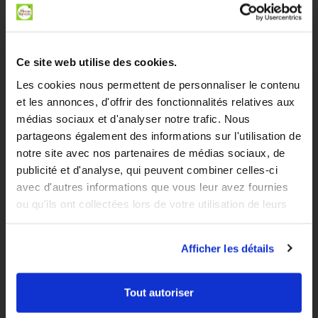
DÉCOUVRIR
Qui sommes-nous ?
Ce site web utilise des cookies.
Trouver une agence
Les cookies nous permettent de personnaliser le contenu
et les annonces, d'offrir des fonctionnalités relatives aux
Actualités
médias sociaux et d'analyser notre trafic. Nous
partageons également des informations sur l'utilisation de
Devenir franchisé
notre site avec nos partenaires de médias sociaux, de
Devenir Salarié
publicité et d'analyse, qui peuvent combiner celles-ci
avec d'autres informations que vous leur avez fournies
S’inscrire à la Newsletter
ou qu'ils ont collectées lors de votre utilisation de leurs
services.
Partenaires
Afficher les détails
Tout autoriser
AIDE