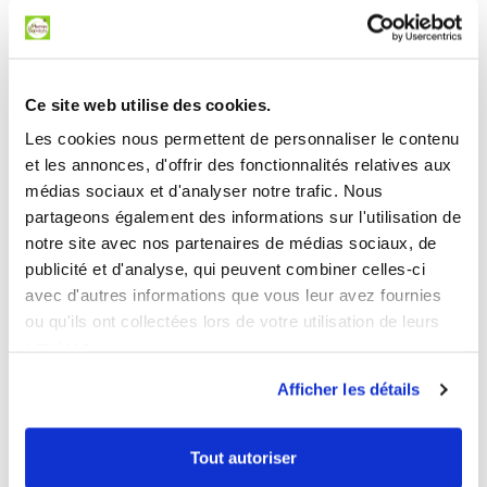
pour tous les budgets
Nos tarifs
Nos équipes sont à votre écoute pour toute demande
Ce site web utilise des cookies.
particulière, devis personnalisé. Elles vous renseignent
Les cookies nous permettent de personnaliser le contenu
et vous accompagnent sur les aides et solutions de
et les annonces, d'offrir des fonctionnalités relatives aux
financement.
médias sociaux et d'analyser notre trafic. Nous
partageons également des informations sur l'utilisation de
notre site avec nos partenaires de médias sociaux, de
publicité et d'analyse, qui peuvent combiner celles-ci
avec d'autres informations que vous leur avez fournies
ou qu'ils ont collectées lors de votre utilisation de leurs
services.
Afficher les détails
Tout autoriser