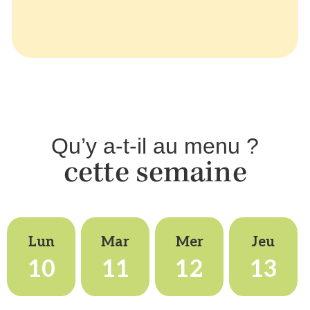
Qu’y a-t-il au menu ?
cette semaine
Lun
Mar
Mer
Jeu
10
11
12
13