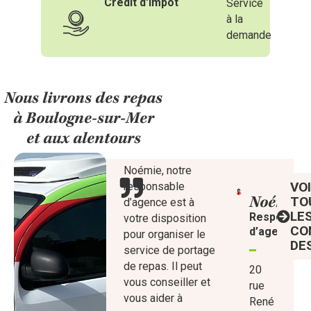
Crédit d'impôt
Service
à la
demande
Nous livrons des repas
à Boulogne-sur-Mer
et aux alentours
Noémie, notre
VO
responsable
Noémie,
TO
d’agence est à
LE
Responsab
votre disposition
CO
d’agence
pour organiser le
DE
service de portage
de repas. Il peut
20
vous conseiller et
rue
vous aider à
René