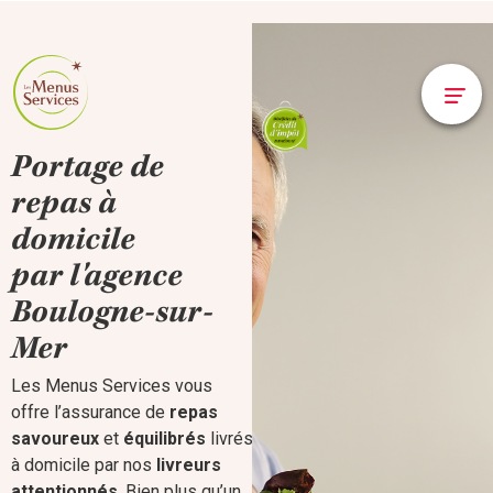
Portage de
repas à
domicile
par l'agence
Boulogne-sur-
Mer
Les Menus Services vous
offre l’assurance de
repas
savoureux
et
équilibrés
livrés
à domicile par nos
livreurs
attentionnés
. Bien plus qu’un