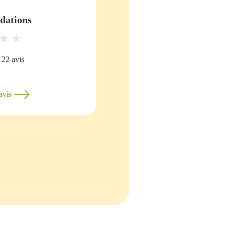
ations
22 avis
vis