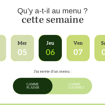
Qu’y a-t-il au menu ?
cette semaine
Mer
Jeu
Ven
S
05
06
07
J'ai envie d'un menu :
GAMME
GAMME
PLAISIR
GOURMET