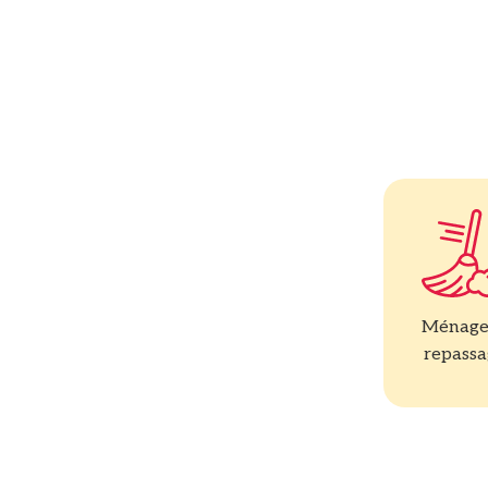
Ménage
repass