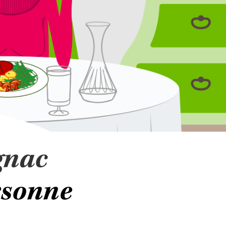
gnac
ersonne