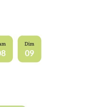
am
Dim
08
09