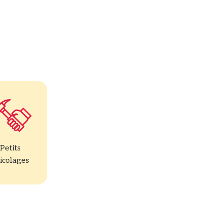
Petits
icolages