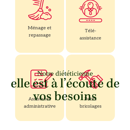
Ménage et
Télé-
repassage
assistance
Notre diététicienne
elle est à l’écoute de
vos besoins
Assistance
Petits
administrative
bricolages