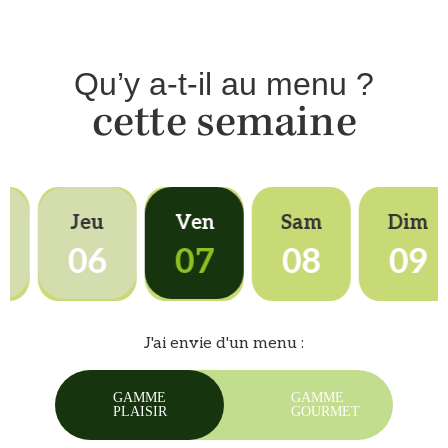
Qu’y a-t-il au menu ?
cette semaine
r
Jeu
Ven
Sam
Dim
5
06
07
08
09
J'ai envie d'un menu :
GAMME
GAMME
PLAISIR
GOURMET