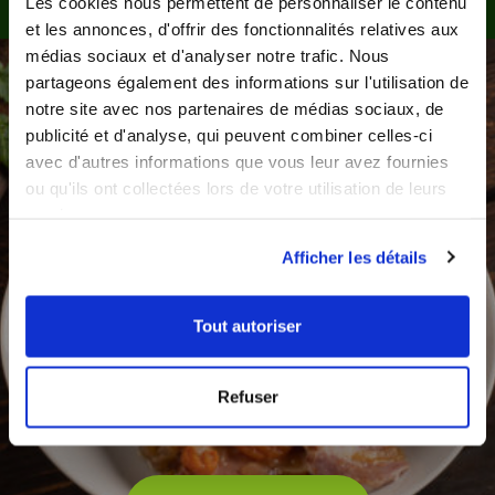
Les cookies nous permettent de personnaliser le contenu
et les annonces, d'offrir des fonctionnalités relatives aux
médias sociaux et d'analyser notre trafic. Nous
partageons également des informations sur l'utilisation de
notre site avec nos partenaires de médias sociaux, de
publicité et d'analyse, qui peuvent combiner celles-ci
avec d'autres informations que vous leur avez fournies
ou qu'ils ont collectées lors de votre utilisation de leurs
services.
Faites vous livrer
en 48 h
Afficher les détails
Tout autoriser
Choisissez votre formule avec l’aide de notre équipe.
Essayez Les Menus Services sans engagement
Refuser