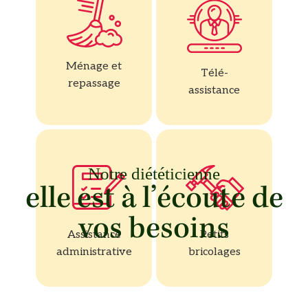
Ménage et
Télé-
repassage
assistance
Notre diététicienne
elle est à l’écoute de
vos besoins
Assistance
Petits
administrative
bricolages