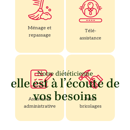
Ménage et
Télé-
repassage
assistance
Notre diététicienne
elle est à l’écoute de
vos besoins
Assistance
Petits
administrative
bricolages