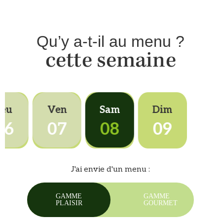
Qu’y a-t-il au menu ?
cette semaine
Jeu
Ven
Sam
Dim
06
07
08
09
J'ai envie d'un menu :
GAMME
GAMME
PLAISIR
GOURMET