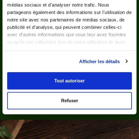
médias sociaux et d'analyser notre trafic. Nous
partageons également des informations sur l'utilisation de
notre site avec nos partenaires de médias sociaux, de
publicité et d'analyse, qui peuvent combiner celles-ci
5/5
corentin
avec d'autres informations que vous leur avez fournies
kuhn
ou qu'ils ont collectées lors de votre utilisation de leurs
services.
Afficher les détails
Tout autoriser
Refuser