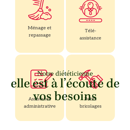
Ménage et
Télé-
repassage
assistance
Notre diététicienne
elle est à l’écoute de
vos besoins
Assistance
Petits
administrative
bricolages