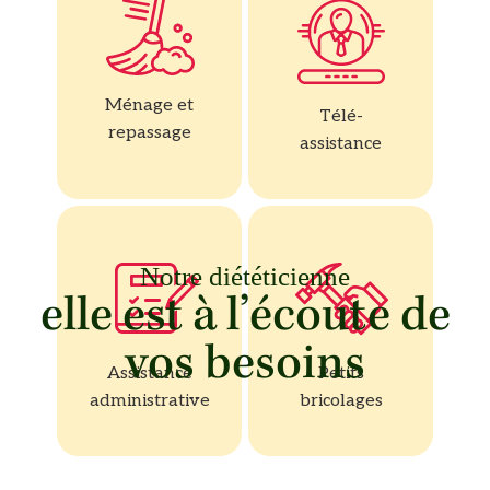
Ménage et
Télé-
repassage
assistance
Notre diététicienne
elle est à l’écoute de
vos besoins
Assistance
Petits
administrative
bricolages