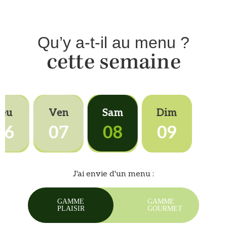
Qu’y a-t-il au menu ?
cette semaine
Jeu
Ven
Sam
Dim
06
07
08
09
J'ai envie d'un menu :
GAMME
GAMME
PLAISIR
GOURMET