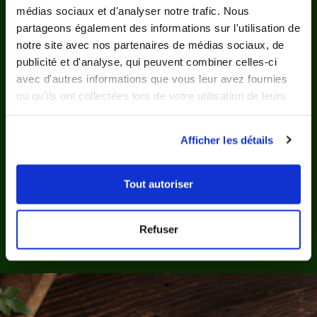
médias sociaux et d'analyser notre trafic. Nous
partageons également des informations sur l'utilisation de
notre site avec nos partenaires de médias sociaux, de
publicité et d'analyse, qui peuvent combiner celles-ci
5/5
Suzanne
avec d'autres informations que vous leur avez fournies
Jullian
ou qu'ils ont collectées lors de votre utilisation de leurs
services.
Afficher les détails
Tout autoriser
Refuser