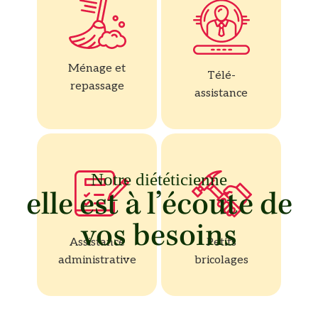
Ménage et
Télé-
repassage
assistance
Notre diététicienne
elle est à l’écoute de
vos besoins
Assistance
Petits
administrative
bricolages