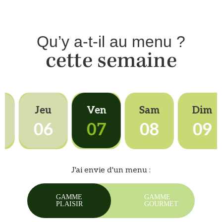
Qu’y a-t-il au menu ?
cette semaine
r
Jeu
Ven
Sam
Dim
5
06
07
08
09
J'ai envie d'un menu :
GAMME
GAMME
PLAISIR
GOURMET