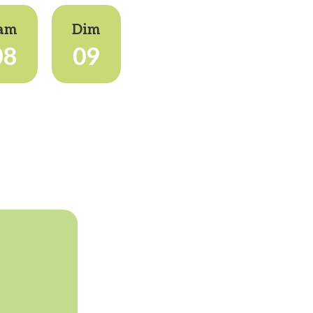
am
Dim
08
09