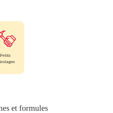
Petits
icolages
es et formules