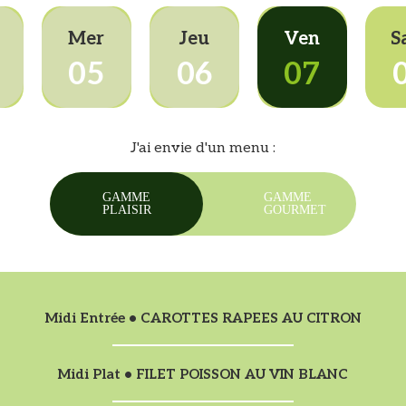
Mer
Jeu
Ven
S
05
06
07
J'ai envie d'un menu :
GAMME
GAMME
PLAISIR
GOURMET
Midi Entrée • CAROTTES RAPEES AU CITRON
Midi Plat • FILET POISSON AU VIN BLANC