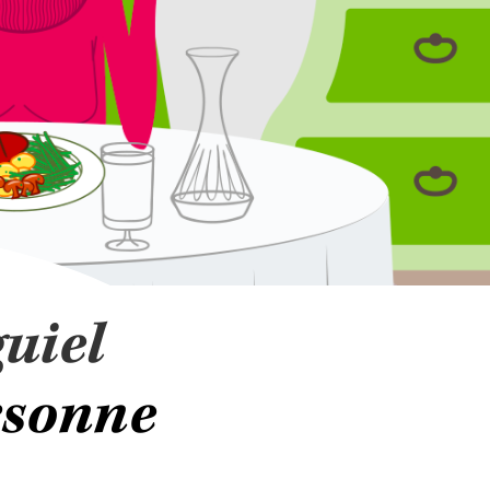
uiel
ersonne