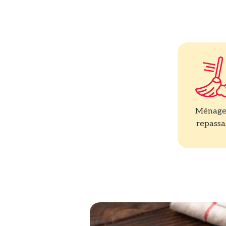
Ménage
repass