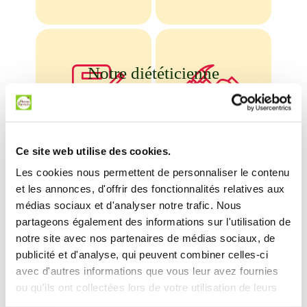
Notre diététicienne
elle est à l’écoute de
vos besoins
Assistance
Petits
administrative
bricolages
Ce site web utilise des cookies.
Les cookies nous permettent de personnaliser le contenu
et les annonces, d'offrir des fonctionnalités relatives aux
médias sociaux et d'analyser notre trafic. Nous
partageons également des informations sur l'utilisation de
notre site avec nos partenaires de médias sociaux, de
publicité et d'analyse, qui peuvent combiner celles-ci
Des gammes et formules
avec d'autres informations que vous leur avez fournies
ou qu'ils ont collectées lors de votre utilisation de leurs
pour tous les budgets
services.