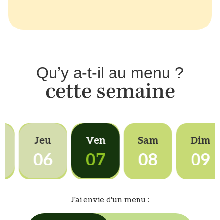
Qu’y a-t-il au menu ?
cette semaine
r
Jeu
Ven
Sam
Dim
5
06
07
08
09
J'ai envie d'un menu :