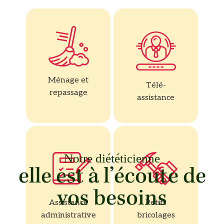
Ménage et
Télé-
repassage
assistance
Notre diététicienne
elle est à l’écoute de
vos besoins
Assistance
Petits
administrative
bricolages