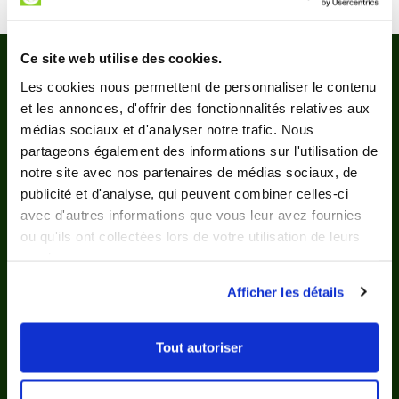
Ce site web utilise des cookies.
Les cookies nous permettent de personnaliser le contenu
et les annonces, d'offrir des fonctionnalités relatives aux
médias sociaux et d'analyser notre trafic. Nous
partageons également des informations sur l'utilisation de
Nos bénéficiaires
notre site avec nos partenaires de médias sociaux, de
parlent de nous
publicité et d'analyse, qui peuvent combiner celles-ci
avec d'autres informations que vous leur avez fournies
ou qu'ils ont collectées lors de votre utilisation de leurs
services.
Afficher les détails
L'agence de Sainte-Foy-lès-Lyon est très
bien organisée Et nous donne tous les
Tout autoriser
détails pour que tout se passe bien. Le
portage des repas journaliers est parfait et
précis. C'est assez souple pour les