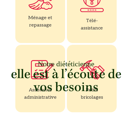
Ménage et
Télé-
repassage
assistance
Notre diététicienne
elle est à l’écoute de
vos besoins
Assistance
Petits
administrative
bricolages