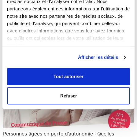
Services à Brive-la-Gaillarde – Tulle…
médias sociaux et d'analyser notre trafic. Nous
partageons également des informations sur l'utilisation de
Communiqué de presse de
notre site avec nos partenaires de médias sociaux, de
Février 2021
publicité et d'analyse, qui peuvent combiner celles-ci
avec d'autres informations que vous leur avez fournies
ou qu'ils ont collectées lors de votre utilisation de leurs
services.
Afficher les détails
Tout autoriser
Refuser
Personnes âgées en perte d’autonomie : Quelles