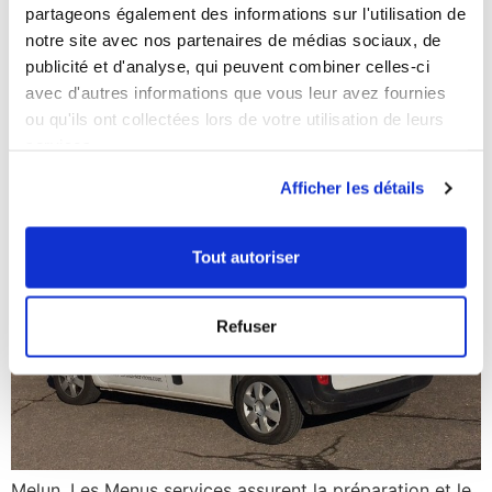
Melun : Ils livrent les repas
partageons également des informations sur l'utilisation de
notre site avec nos partenaires de médias sociaux, de
aux aînés et aux personnes
publicité et d'analyse, qui peuvent combiner celles-ci
dépendantes
avec d'autres informations que vous leur avez fournies
ou qu'ils ont collectées lors de votre utilisation de leurs
services.
Afficher les détails
Tout autoriser
Refuser
Melun, Les Menus services assurent la préparation et le