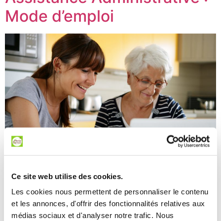
Mode d’emploi
Ce site web utilise des cookies.
L’assistance administrative permet de vous épauler lors
Les cookies nous permettent de personnaliser le contenu
de vos démarches. Il ne s’agit pas de les faire à votre
et les annonces, d'offrir des fonctionnalités relatives aux
place…
médias sociaux et d'analyser notre trafic. Nous